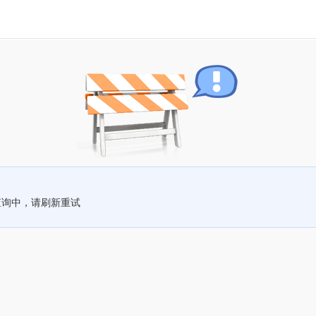
查询中，请刷新重试