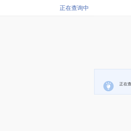
正在查询中
正在